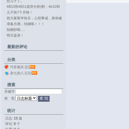
想儿子了。
4B10和4B11差异分析(附：4b10和
4b11...
儿子快7个月咯！
祝大家新年快乐，心想事成，身体健
康。
准备办酒，结婚咯！！！
拍婚纱咯......
明天提亲！
最新的评论
分类
汽车相关 [2]
杂七杂八 [13]
搜索
关键字 
类 型 
统计
日志:
15
篇
评论: 
0
个