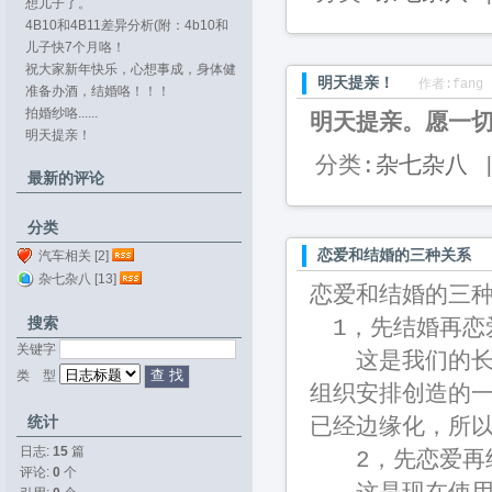
想儿子了。
4B10和4B11差异分析(附：4b10和
4b11...
儿子快7个月咯！
祝大家新年快乐，心想事成，身体健
明天提亲！
作者:fang 
康。
准备办酒，结婚咯！！！
拍婚纱咯......
明天提亲。愿一
明天提亲！
分类:
杂七杂八
|
最新的评论
分类
恋爱和结婚的三种关系
汽车相关 [2]
杂七杂八 [13]
恋爱和结婚的三
搜索
1，先结婚再恋
关键字 
这是我们的长辈
类 型 
组织安排创造的
统计
已经边缘化，所
日志:
15
篇
2，先恋爱再
评论: 
0
个