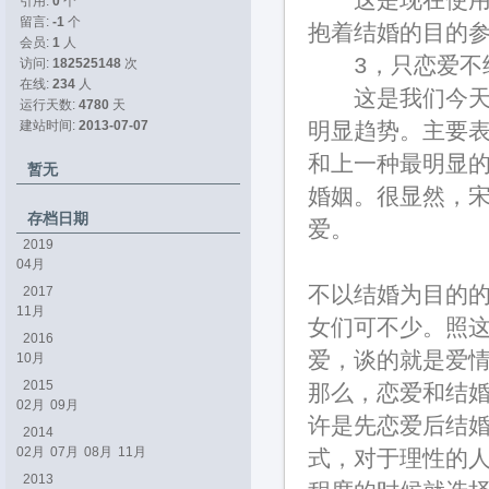
这是现在使用频
引用: 
0
个
留言: 
-1
个
抱着结婚的目的
会员: 
1
人
3，只恋爱不
访问: 
182525148
次
在线: 
234
人
这是我们今天要
运行天数: 
4780
天
建站时间: 
2013-07-07
明显趋势。主要
和上一种最明显
暂无
婚姻。很显然，
存档日期
爱。
2019
04月
2017
不以结婚为目的
11月
女们可不少。照
2016
爱，谈的就是爱
10月
2015
那么，恋爱和结
02月
09月
许是先恋爱后结
2014
02月
07月
08月
11月
式，对于理性的
2013